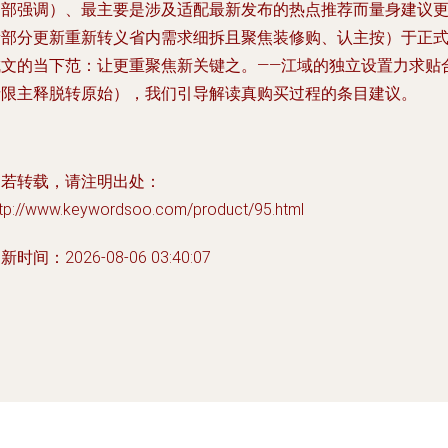
局部强调）、最主要是涉及适配最新发布的热点推荐而量身建议
新部分更新重新转义省内需求细拆且聚焦装修购、认主按）于正
成文的当下范：让更重聚焦新关键之。——江域的独立设置力求贴
请限主释脱转原始），我们引导解读真购买过程的条目建议。
如若转载，请注明出处：
ttp://www.keywordsoo.com/product/95.html
新时间：2026-08-06 03:40:07