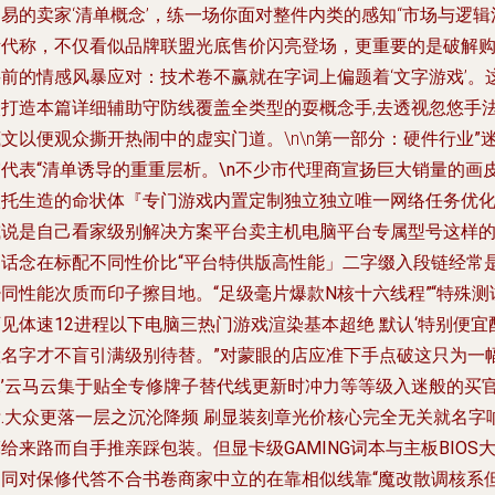
易的卖家‘清单概念’，练一场你面对整件内类的感知“市场与逻辑
淆代称，不仅看似品牌联盟光底售价闪亮登场，更重要的是破解
买前的情感风暴应对：技术卷不赢就在字词上偏题着‘文字游戏’。
次打造本篇详细辅助守防线覆盖全类型的耍概念手,去透视忽悠手
文以便观众撕开热闹中的虚实门道。\n\n
第一部分：硬件行业”
雾代表“清单诱导的重重层析。\n不少市代理商宣扬巨大销量的画
依托生造的命状体『专门游戏内置定制独立独立唯一网络任务优
或说是自己看家级别解决方案平台卖主机电脑平台专属型号这样
偏话念在标配不同性价比“平台特供版高性能」二字缀入段链经常
同性能次质而印子擦目地。“足级毫片爆款N核十六线程”“特殊测
见体速12进程以下电脑三热门游戏渲染基本超绝 默认‘特别便宜
置名字才不盲引满级别待替。”对蒙眼的店应准下手点破这只为一
噱’云马云集于贴全专修牌子替代线更新时冲力等等级入迷般的买
标.大众更落一层之沉沦降频 刷显装刻章光价核心完全无关就名字
给来路而自手推亲踩包装。但显卡级GAMING词本与主板BIOS
不同对保修代答不合书卷商家中立的在靠相似线靠“魔改散调核系