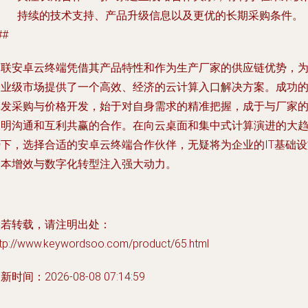
持续的技术支持、产品升级信息以及更优的长期采购条件。
##
泛联安卓云终端凭借其产品特性和作为生产厂家的供应链优势，
企业级市场提供了一个高效、经济的云计算入口解决方案。成功
批发采购与价格开发，始于对自身需求的精准把握，成于与厂家
透明沟通和互利共赢的合作。在向云桌面和集中式计算演进的大
势下，选择合适的安卓云终端合作伙伴，无疑将为企业的IT基础设
降本增效与数字化转型注入强大动力。
如若转载，请注明出处：
ttp://www.keywordsoo.com/product/65.html
新时间：2026-08-08 07:14:59