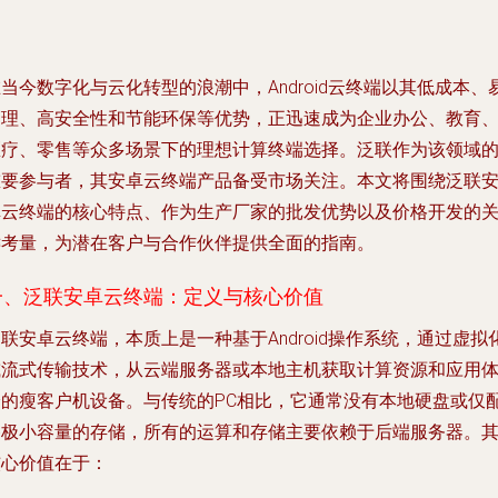
当今数字化与云化转型的浪潮中，Android云终端以其低成本、
管理、高安全性和节能环保等优势，正迅速成为企业办公、教育
医疗、零售等众多场景下的理想计算终端选择。泛联作为该领域
重要参与者，其安卓云终端产品备受市场关注。本文将围绕泛联
卓云终端的核心特点、作为生产厂家的批发优势以及价格开发的
键考量，为潜在客户与合作伙伴提供全面的指南。
一、泛联安卓云终端：定义与核心价值
联安卓云终端，本质上是一种基于Android操作系统，通过虚拟
或流式传输技术，从云端服务器或本地主机获取计算资源和应用
验的瘦客户机设备。与传统的PC相比，它通常没有本地硬盘或仅
备极小容量的存储，所有的运算和存储主要依赖于后端服务器。
核心价值在于：